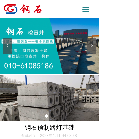
끀
넳
넲
钢石预制路灯基础
创建时间：
2023年4月10日
08:38