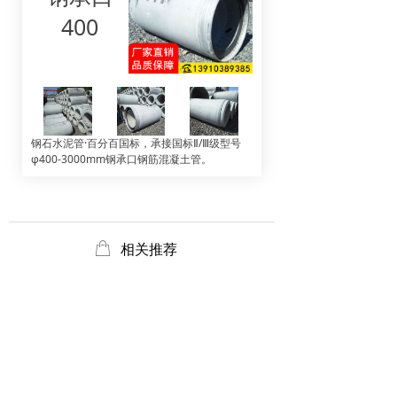
400
钢石水泥管·百分百国标，承接国标Ⅱ/Ⅲ级型号
φ400-3000mm钢承口钢筋混凝土管。
ꂆ
相关推荐