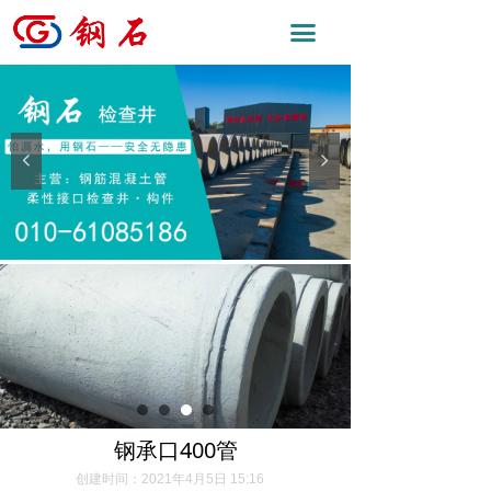
끀
넳
넲
钢承口400管
创建时间：
2021年4月5日
15:16