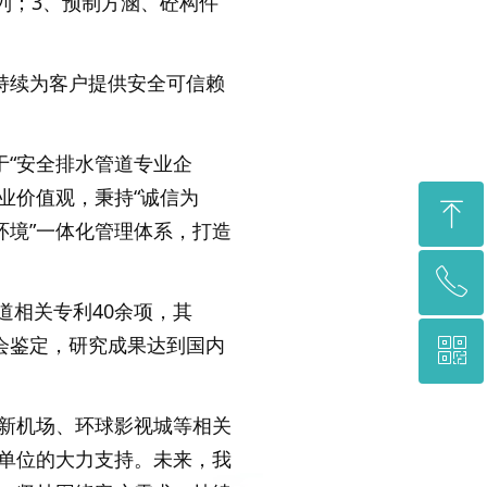
列；3、预制方涵、砼构件
持续为客户提供安全可信赖
于“安全排水管道专业企
业价值观，秉持“诚信为
ꁸ
环境”一体化管理体系，打造
ꂅ
回到顶部
道相关专利40余项，其
会鉴定，研究成果达到国内
ꀥ
01061085186
微信二维码
新机场、环球影视城等相关
单位的大力支持。未来，我