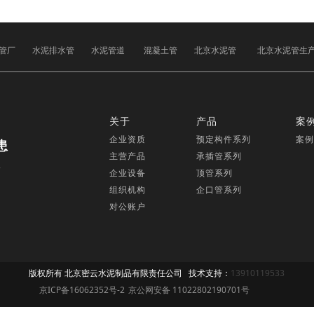
管厂
水泥排水管
水泥管道
混凝土管
北京水泥管
北京水泥管生
关于
产品
案
企业资质
预定构件系列
案例
患
主营产品
承插管系列
,
企业设备
顶管系列
组织机构
企口管系列
对公账户
版权所有 北京密云水泥制品有限责任公司 技术支持：
13910119533
京ICP备16062352号-2
京公网安备 11022802190701号